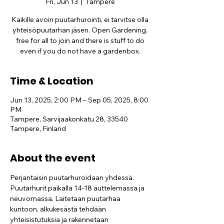
Fri, Jun 13
  |  
Tampere
Kaikille avoin puutarhurointi, ei tarvitse olla
yhteisöpuutarhan jäsen. Open Gardening,
free for all to join and there is stuff to do
even if you do not have a gardenbox.
Time & Location
Jun 13, 2025, 2:00 PM – Sep 05, 2025, 8:00
PM
Tampere, Sarvijaakonkatu 28, 33540
Tampere, Finland
About the event
Perjantaisin puutarhuroidaan yhdessä. 
Puutarhurit paikalla 14-18 auttelemassa ja 
neuvomassa. Laitetaan puutarhaa 
kuntoon, alkukesästä tehdään 
yhteisistutuksia ja rakennetaan 