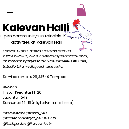
Kalevan Halli
Open community sustainable living
activities at Kalevan Halli
Kalevan Hallilla toimiva Kestävän elämän
kulttuurikeskus, joka tunnetaan myös nimellä Labra,
on matalan kynnyksen tila yhteisölliselle kulttuurille,
taiteelle, tekemiselle ja kohtaamiselle.
Sarvijaakonkatu 28, 33540 Tampere
Avoinna
Tiistai-Perjantai 14–20
Lauantai 12-18
Sunnuntai 14–18 (näyttelyn auki ollessa)
infoa instasta
@labra_540
@jalleenrakentajat_osuuskunta
@blokgarden
@kalevanklubi