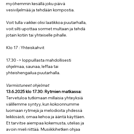
myöhemmin kesällä joku päivä 
vesiviljelmää ja tehdään kompostia.
Voit tulla vaikkei olisi laatikkoa puutarhalla, 
voit silti upottaa sormet multaan ja tehdä 
jotain kotiin tai yhteiselle pihalle.
Klo 17 : Yhteiskahvit
17.30 -> loppuillasta mahdollisesti 
ohjelmaa, saunaa, leffaa tai 
yhteishengailua puutarhalla.
Varmistuneet ohjelmat
13.6.2025 klo 17.30: Rytmien matkassa: 
Tervetuloa tutkimaan millaisia yhteyksiä 
välillemme syntyy, kun kokoonnumme 
luomaan rytmejä ja melodioita yhdessä 
leikkisästi, omaa kehoa ja ääntä käyttäen. 
Et tarvitse aiempaa kokemusta, utelias ja 
avoin mieli riittää. Musiikkihetken ohjaa 