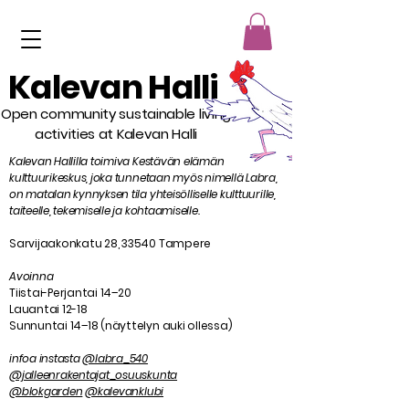
Kalevan Halli
Open community sustainable living
activities at Kalevan Halli
Kalevan Hallilla toimiva Kestävän elämän
kulttuurikeskus, joka tunnetaan myös nimellä Labra,
on matalan kynnyksen tila yhteisölliselle kulttuurille,
taiteelle, tekemiselle ja kohtaamiselle.
Sarvijaakonkatu 28, 33540 Tampere
Avoinna
Tiistai-Perjantai 14–20
Lauantai 12-18
Sunnuntai 14–18 (näyttelyn auki ollessa)
infoa instasta
@labra_540
@jalleenrakentajat_osuuskunta
@blokgarden
@kalevanklubi