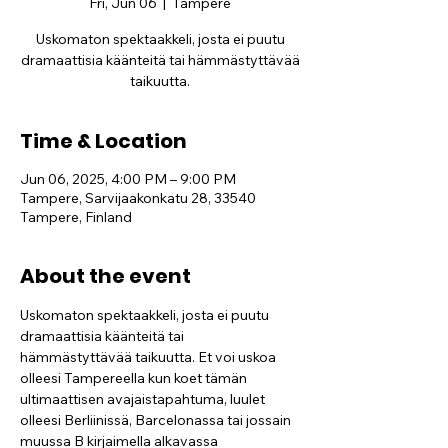
Fri, Jun 06
  |  
Tampere
Uskomaton spektaakkeli, josta ei puutu
dramaattisia käänteitä tai hämmästyttävää
taikuutta.
Time & Location
Jun 06, 2025, 4:00 PM – 9:00 PM
Tampere, Sarvijaakonkatu 28, 33540
Tampere, Finland
About the event
Uskomaton spektaakkeli, josta ei puutu 
dramaattisia käänteitä tai 
hämmästyttävää taikuutta. Et voi uskoa 
olleesi Tampereella kun koet tämän 
ultimaattisen avajaistapahtuma, luulet 
olleesi Berliinissä, Barcelonassa tai jossain 
muussa B kirjaimella alkavassa 