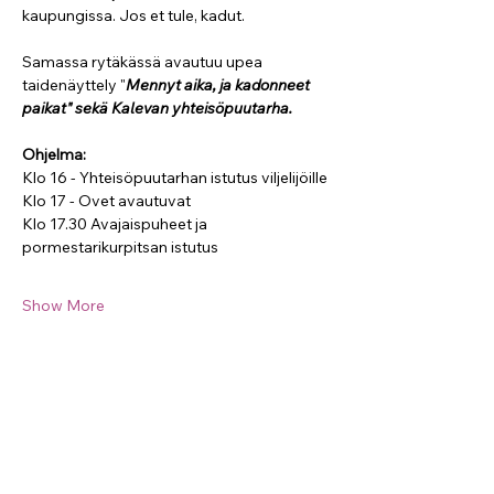
kaupungissa. Jos et tule, kadut.  
Samassa rytäkässä avautuu upea 
taidenäyttely "
Mennyt aika, ja kadonneet 
paikat" sekä Kalevan yhteisöpuutarha.
Ohjelma:
Klo 16 - Yhteisöpuutarhan istutus viljelijöille
Klo 17 - Ovet avautuvat 
Klo 17.30 Avajaispuheet ja 
pormestarikurpitsan istutus
Show More
Opening hours
Starting from the beginning of June