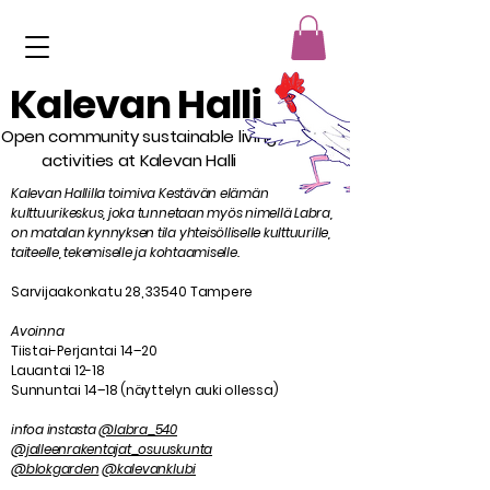
Kalevan Halli
Open community sustainable living
activities at Kalevan Halli
Kalevan Hallilla toimiva Kestävän elämän
kulttuurikeskus, joka tunnetaan myös nimellä Labra,
on matalan kynnyksen tila yhteisölliselle kulttuurille,
taiteelle, tekemiselle ja kohtaamiselle.
Sarvijaakonkatu 28, 33540 Tampere
Avoinna
Tiistai-Perjantai 14–20
Lauantai 12-18
Sunnuntai 14–18 (näyttelyn auki ollessa)
infoa instasta
@labra_540
@jalleenrakentajat_osuuskunta
@blokgarden
@kalevanklubi