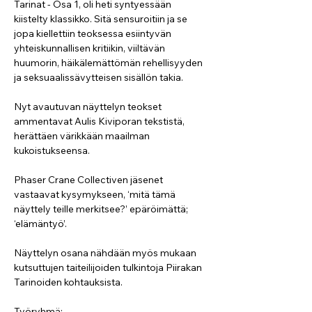
Tarinat - Osa 1, oli heti syntyessään 
kiistelty klassikko. Sitä sensuroitiin ja se 
jopa kiellettiin teoksessa esiintyvän 
yhteiskunnallisen kritiikin, viiltävän 
huumorin, häikälemättömän rehellisyyden 
ja seksuaalissävytteisen sisällön takia. 
Nyt avautuvan näyttelyn teokset 
ammentavat Aulis Kiviporan tekstistä, 
herättäen värikkään maailman 
kukoistukseensa.
Phaser Crane Collectiven jäsenet 
vastaavat kysymykseen, ‘mitä tämä 
näyttely teille merkitsee?’ epäröimättä; 
‘elämäntyö’. 
Näyttelyn osana nähdään myös mukaan 
kutsuttujen taiteilijoiden tulkintoja Piirakan 
Tarinoiden kohtauksista. 
Työryhmä: