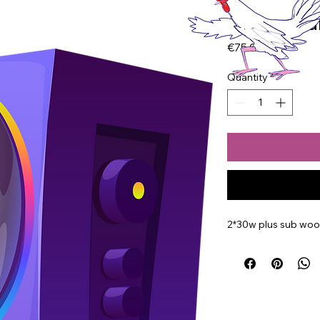
cleaned a
Price
€75.00
Quantity
*
2*30w plus sub woo