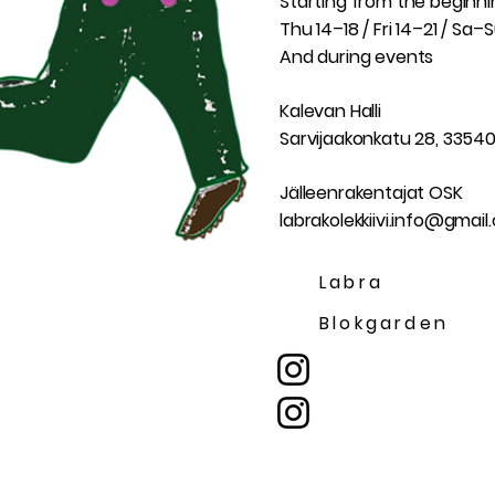
Starting from the beginni
Thu 14–18 / Fri 14–21 / Sa–
And during events
Kalevan Halli
Sarvijaakonkatu 28, 3354
Jälleenrakentajat OSK
labrakolekkiivi.info@gmai
Labra
Blokgarden