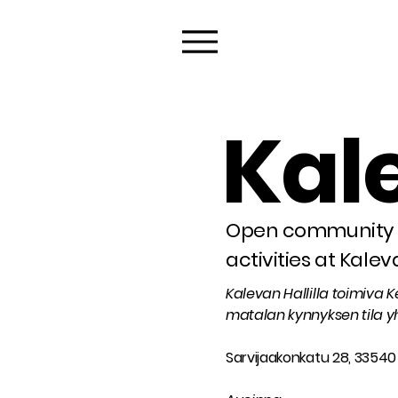
Kale
Open community s
activities at Kalev
Kalevan Hallilla toimiva 
matalan kynnyksen tila yhte
Sarvijaakonkatu 28, 3354