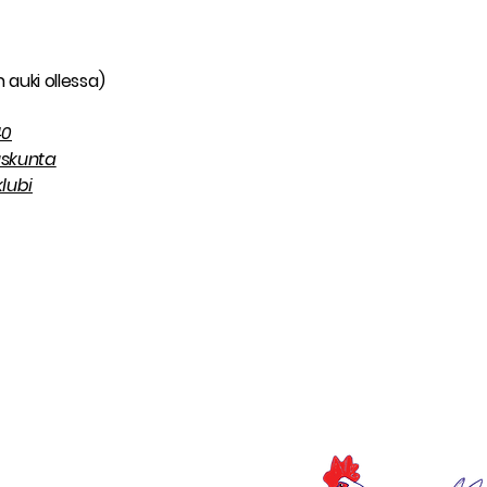
 auki ollessa)
40
uskunta
lubi