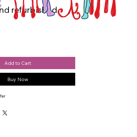
nd refurbished
Add to Cart
Buy Now
fer