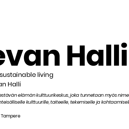
van Halli
ustainable living
an Halli
Kestävän elämän kulttuurikeskus, joka tunnetaan myös nimel
isölliselle kulttuurille, taiteelle, tekemiselle ja kohtaamisel
0 Tampere