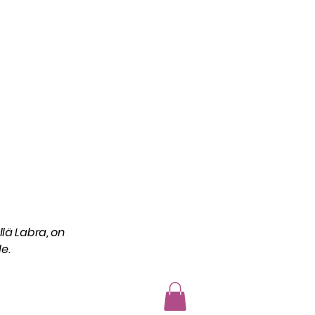
lä Labra, on
le.