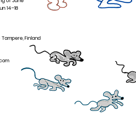
ng of June
Sun 14–18
0 Tampere, Finland
l.com