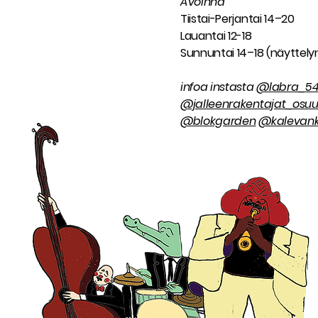
Avoinna
Tiistai-Perjantai 14–20
Lauantai 12-18
Sunnuntai 14–18 (näyttelyn
infoa instasta
@labra_5
@jalleenrakentajat_osu
@blokgarden
@kalevank