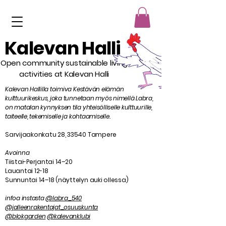
Kalevan Halli
Open community sustainable living
activities at Kalevan Halli
Kalevan Hallilla toimiva Kestävän elämän
kulttuurikeskus, joka tunnetaan myös nimellä Labra,
on matalan kynnyksen tila yhteisölliselle kulttuurille,
taiteelle, tekemiselle ja kohtaamiselle.
Sarvijaakonkatu 28, 33540 Tampere
Avoinna
Tiistai-Perjantai 14–20
Lauantai 12-18
Sunnuntai 14–18 (näyttelyn auki ollessa)
infoa instasta
@labra_540
@jalleenrakentajat_osuuskunta
@blokgarden
@kalevanklubi