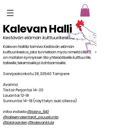
Kalevan Halli
Kestävän elämän kulttuurikeskus
Kalevan Hallilla toimiva Kestävän elämän
kulttuurikeskus, joka tunnetaan myös nimellä Labra,
on matalan kynnyksen tila yhteisölliselle kulttuurille,
taiteelle, tekemiselle ja kohtaamiselle.
Sarvijaakonkatu 28, 33540 Tampere
Avoinna
Tiistai-Perjantai 14–20
Lauantai 12-18
Sunnuntai 14–18 (näyttelyn auki ollessa)
infoa instasta
@labra_540
@jalleenrakentajat_osuuskunta
@blokgarden
@kalevanklubi