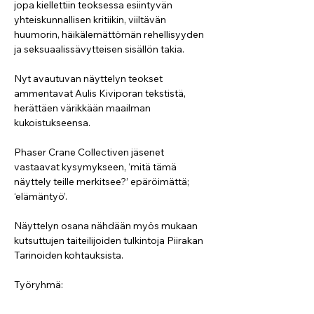
jopa kiellettiin teoksessa esiintyvän 
yhteiskunnallisen kritiikin, viiltävän 
huumorin, häikälemättömän rehellisyyden 
ja seksuaalissävytteisen sisällön takia. 
Nyt avautuvan näyttelyn teokset 
ammentavat Aulis Kiviporan tekstistä, 
herättäen värikkään maailman 
kukoistukseensa.
Phaser Crane Collectiven jäsenet 
vastaavat kysymykseen, ‘mitä tämä 
näyttely teille merkitsee?’ epäröimättä; 
‘elämäntyö’. 
Näyttelyn osana nähdään myös mukaan 
kutsuttujen taiteilijoiden tulkintoja Piirakan 
Tarinoiden kohtauksista. 
Työryhmä: