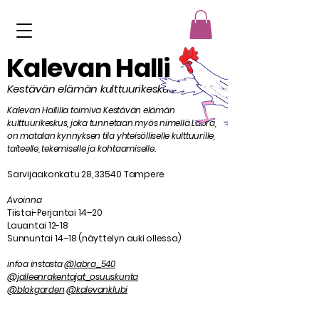
Kalevan Halli
Kestävän elämän kulttuurikeskus
Kalevan Hallilla toimiva Kestävän elämän
kulttuurikeskus, joka tunnetaan myös nimellä Labra,
on matalan kynnyksen tila yhteisölliselle kulttuurille,
taiteelle, tekemiselle ja kohtaamiselle.
Sarvijaakonkatu 28, 33540 Tampere
Avoinna
Tiistai-Perjantai 14–20
Lauantai 12-18
Sunnuntai 14–18 (näyttelyn auki ollessa)
infoa instasta
@labra_540
@jalleenrakentajat_osuuskunta
@blokgarden
@kalevanklubi