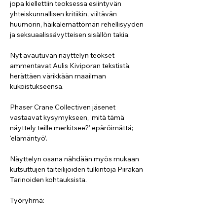
jopa kiellettiin teoksessa esiintyvän 
yhteiskunnallisen kritiikin, viiltävän 
huumorin, häikälemättömän rehellisyyden 
ja seksuaalissävytteisen sisällön takia. 
Nyt avautuvan näyttelyn teokset 
ammentavat Aulis Kiviporan tekstistä, 
herättäen värikkään maailman 
kukoistukseensa.
Phaser Crane Collectiven jäsenet 
vastaavat kysymykseen, ‘mitä tämä 
näyttely teille merkitsee?’ epäröimättä; 
‘elämäntyö’. 
Näyttelyn osana nähdään myös mukaan 
kutsuttujen taiteilijoiden tulkintoja Piirakan 
Tarinoiden kohtauksista. 
Työryhmä: