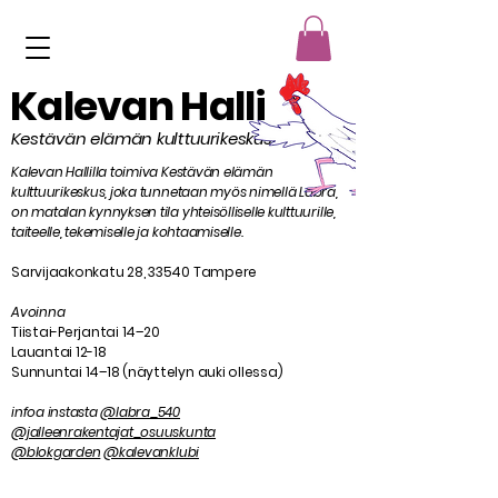
Kalevan Halli
Kestävän elämän kulttuurikeskus
Kalevan Hallilla toimiva Kestävän elämän
kulttuurikeskus, joka tunnetaan myös nimellä Labra,
on matalan kynnyksen tila yhteisölliselle kulttuurille,
taiteelle, tekemiselle ja kohtaamiselle.
Sarvijaakonkatu 28, 33540 Tampere
Avoinna
Tiistai-Perjantai 14–20
Lauantai 12-18
Sunnuntai 14–18 (näyttelyn auki ollessa)
infoa instasta
@labra_540
@jalleenrakentajat_osuuskunta
@blokgarden
@kalevanklubi