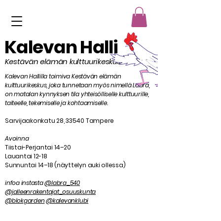
Kalevan Halli
Kestävän elämän kulttuurikeskus
Kalevan Hallilla toimiva Kestävän elämän
kulttuurikeskus, joka tunnetaan myös nimellä Labra,
on matalan kynnyksen tila yhteisölliselle kulttuurille,
taiteelle, tekemiselle ja kohtaamiselle.
Sarvijaakonkatu 28, 33540 Tampere
Avoinna
Tiistai-Perjantai 14–20
Lauantai 12-18
Sunnuntai 14–18 (näyttelyn auki ollessa)
infoa instasta
@labra_540
@jalleenrakentajat_osuuskunta
@blokgarden
@kalevanklubi