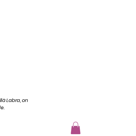
lä Labra, on
le.