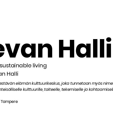
van Halli
ustainable living
an Halli
Kestävän elämän kulttuurikeskus, joka tunnetaan myös nimel
isölliselle kulttuurille, taiteelle, tekemiselle ja kohtaamisel
0 Tampere