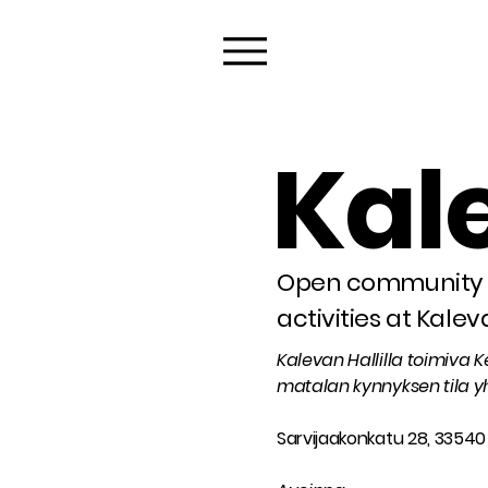
Kale
Open community s
activities at Kalev
Kalevan Hallilla toimiva 
matalan kynnyksen tila yhte
Sarvijaakonkatu 28, 3354