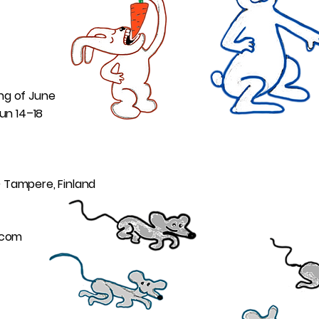
ng of June
Sun 14–18
0 Tampere, Finland
l.com