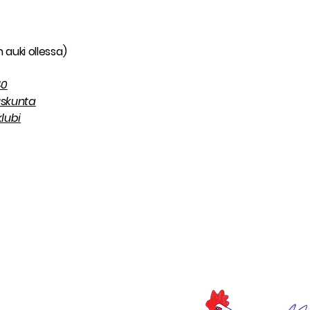
 auki ollessa)
40
uskunta
lubi