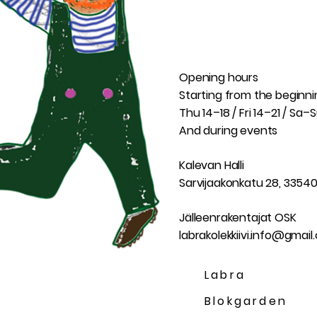
Opening hours
Starting from the beginni
Thu 14–18 / Fri 14–21 / Sa–
And during events
Kalevan Halli
Sarvijaakonkatu 28, 3354
Jälleenrakentajat OSK
labrakolekkiivi.info@gmai
Labra
Blokgarden