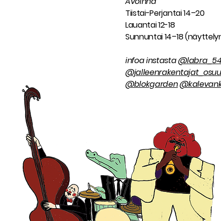
Avoinna
Tiistai-Perjantai 14–20
Lauantai 12-18
Sunnuntai 14–18 (näyttelyn
infoa instasta
@labra_5
@jalleenrakentajat_osu
@blokgarden
@kalevank