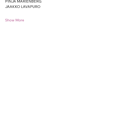
PINJA MARIENBERG
JAAKKO LAVAPURO
Show More
Opening hours
Starting from the beginning of June
Th 14–18 / Fr 14–18 / Sa–Su 14–18
And during events​
Kalevan Halli
Sarvijaakonkatu 28, 33540 Tampere,
Finland
Jälleenrakentajat OSK
labrakollektiivi.info@gmail.com