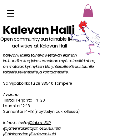
Kalevan Halli
Open community sustainable living
activities at Kalevan Halli
Kalevan Hallilla toimiva Kestävän elämän
kulttuurikeskus, joka tunnetaan myös nimellä Labra,
on matalan kynnyksen tila yhteisölliselle kulttuurille,
taiteelle, tekemiselle ja kohtaamiselle.
Sarvijaakonkatu 28, 33540 Tampere
Avoinna
Tiistai-Perjantai 14–20
Lauantai 12-18
Sunnuntai 14–18 (näyttelyn auki ollessa)
infoa instasta
@labra_540
@jalleenrakentajat_osuuskunta
@blokgarden
@kalevanklubi